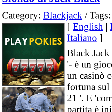
Category:
Blackjack
/ Tags:
[
English
|
Italiano
]
Black Jack 
'- è un gio
un casinò c
fortuna sul
21 '. E 'co
partita è in