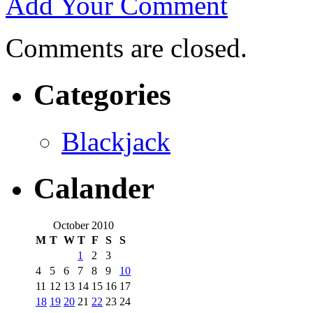
Add Your Comment
Comments are closed.
Categories
Blackjack
Calander
October 2010
M
T
W
T
F
S
S
1
2
3
4
5
6
7
8
9
10
11
12
13
14
15
16
17
18
19
20
21
22
23
24