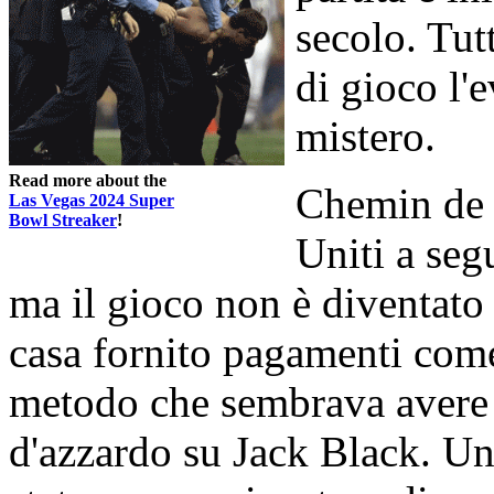
secolo. Tut
di gioco l'
mistero.
Read more about the
Chemin de f
Las Vegas 2024 Super
Bowl Streaker
!
Uniti a seg
ma il gioco non è diventato i
casa fornito pagamenti come
metodo che sembrava avere i
d'azzardo su Jack Black. Un