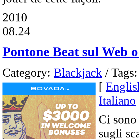
2010
08.24
Pontone Beat sul Web o
Category:
Blackjack
/ Tags:
[
Englis
Italiano
Ci sono t
sugli sc