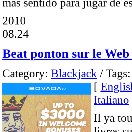
más sentido para jugar de e
2010
08.24
Beat ponton sur le Web
Category:
Blackjack
/ Tags:
[
Englis
Italiano
Il ya to
livres s