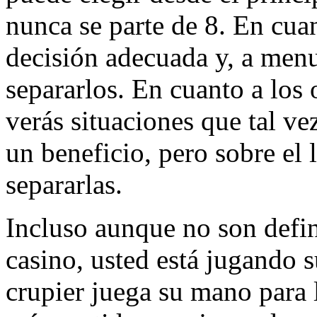
nunca se parte de 8. En cua
decisión adecuada y, a men
separarlos. En cuanto a los
verás situaciones que tal ve
un beneficio, pero sobre el 
separarlas.
Incluso aunque no son defin
casino, usted está jugando 
crupier juega su mano para