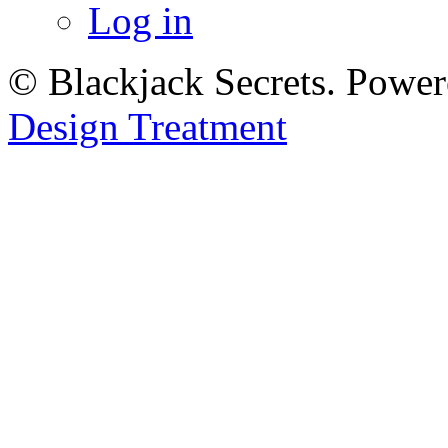
Log in
© Blackjack Secrets. Powe
Design Treatment