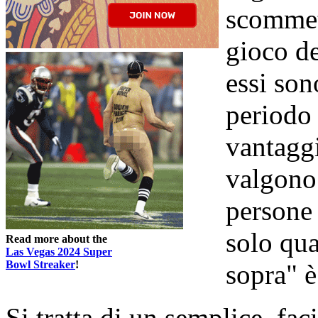
scommett
gioco de
essi son
periodo 
vantaggi
valgono l
persone
solo qua
Read more about the
Las Vegas 2024 Super
Bowl Streaker
!
sopra" è
Si tratta di un semplice, fa