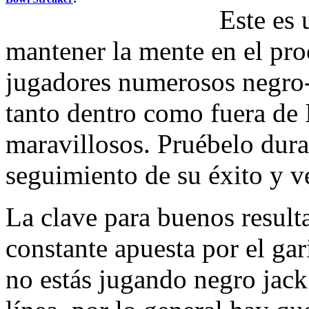
Este es 
mantener la mente en el pro
jugadores numerosos negro-
tanto dentro como fuera de 
maravillosos. Pruébelo dura
seguimiento de su éxito y ve
La clave para buenos result
constante apuesta por el gar
no estás jugando negro jack