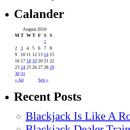
Calander
August 2010
M
T
W
T
F
S
S
1
2
3
4
5
6
7
8
9
10
11
12
13
14
15
16
17
18
19
20
21
22
23
24
25
26
27
28
29
30
31
« Jul
Sep »
Recent Posts
Blackjack Is Like A Ro
Blackjack Dealer Trai