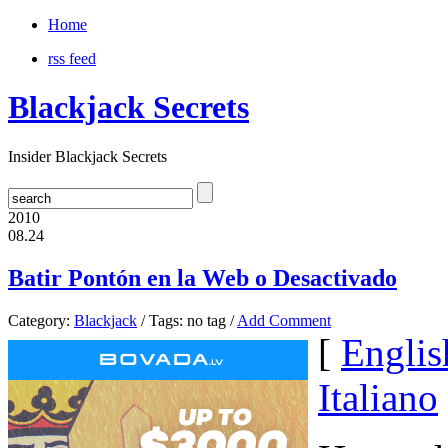
Home
rss feed
Blackjack Secrets
Insider Blackjack Secrets
2010
08.24
Batir Pontón en la Web o Desactivado
Category:
Blackjack
/ Tags: no tag /
Add Comment
[
Englis
Italiano