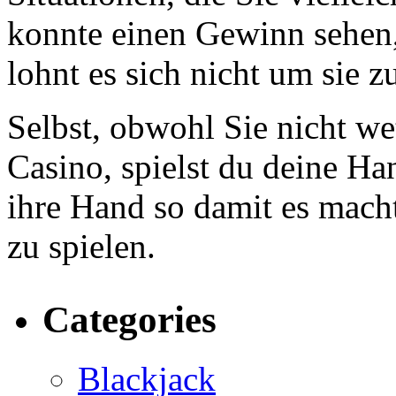
konnte einen Gewinn sehen,
lohnt es sich nicht um sie z
Selbst, obwohl Sie nicht we
Casino, spielst du deine Ha
ihre Hand so damit es macht
zu spielen.
Categories
Blackjack