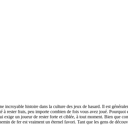
ne incroyable histoire dans la culture des jeux de hasard. Il est généra
té à rester frais, peu importe combien de fois vous avez joué. Pourquoi 
qui exige un joueur de rester forte et ciblée, à tout moment. Bien que 
emin de fer est vraiment un éternel favori. Tant que les gens de découvri