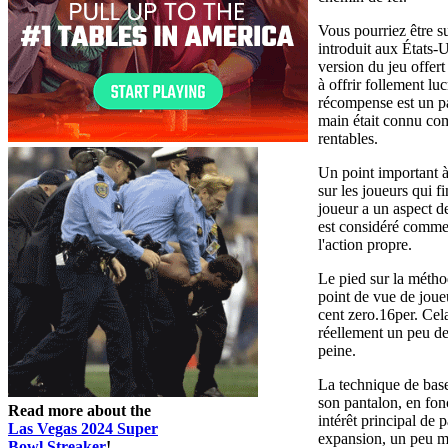
Vous pourriez être su
introduit aux États-U
version du jeu offert
à offrir follement lu
récompense est un pa
main était connu com
rentables.
Un point important à 
sur les joueurs qui f
joueur a un aspect de
est considéré comme 
l'action propre.
Le pied sur la méthod
point de vue de joue
cent zero.16per. Cel
réellement un peu de
peine.
La technique de base
son pantalon, en fonc
Read more about the
intérêt principal de
Las Vegas 2024 Super
expansion, un peu mis
Bowl Streaker
!