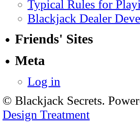
Typical Rules for Play
Blackjack Dealer Dev
Friends' Sites
Meta
Log in
© Blackjack Secrets. Powe
Design Treatment