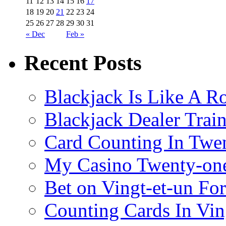
11
12
13
14
15
16
17
18
19
20
21
22
23
24
25
26
27
28
29
30
31
« Dec
Feb »
Recent Posts
Blackjack Is Like A Ro
Blackjack Dealer Trai
Card Counting In Twe
My Casino Twenty-on
Bet on Vingt-et-un F
Counting Cards In Vin