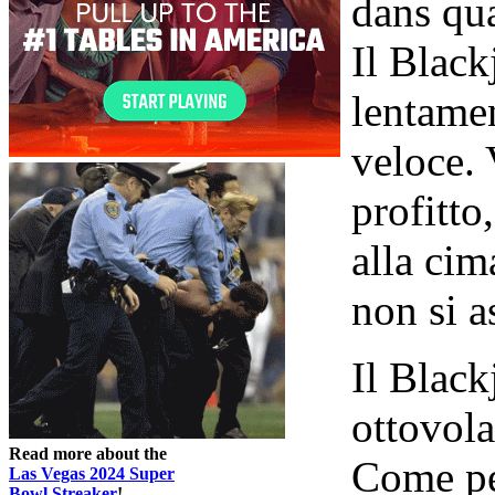
dans qua
Il Black
lentamen
veloce. 
profitto
alla cim
non si a
Il Blac
ottovola
Read more about the
Come pe
Las Vegas 2024 Super
Bowl Streaker
!