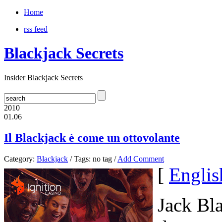
Home
rss feed
Blackjack Secrets
Insider Blackjack Secrets
2010
01.06
Il Blackjack è come un ottovolante
Category:
Blackjack
/ Tags: no tag /
Add Comment
[
Englis
Jack Bla