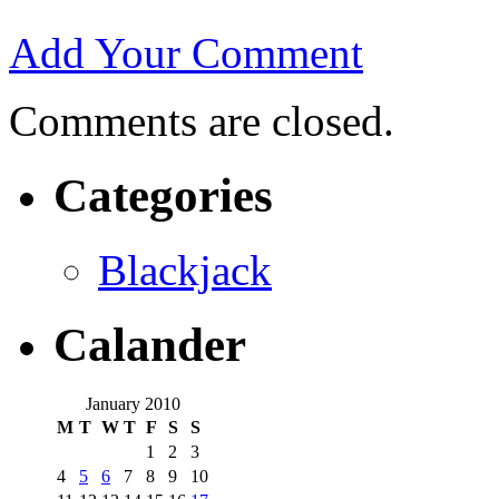
Add Your Comment
Comments are closed.
Categories
Blackjack
Calander
January 2010
M
T
W
T
F
S
S
1
2
3
4
5
6
7
8
9
10